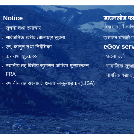
Notice
डाउनलोड फा
विदा माग गर्ने कर्मचा
सूचना तथा समाचार
सार्वजनिक खरीद /बोलपत्र सूचना
प्रशासन शाखाले भर्न
eGov serv
एन, कानुन तथा निर्देशिका
कर तथा शुल्कहरु
घटना दर्ता
स्थानीय तह वित्तीय सुशासन जोखिम मूल्याङ्कन
सामाजिक सुरक्ष
FRA
नागरिक वडापत्
स्थानीय तह संस्थागत क्षमता स्वमूल्याङ्कन(LISA)