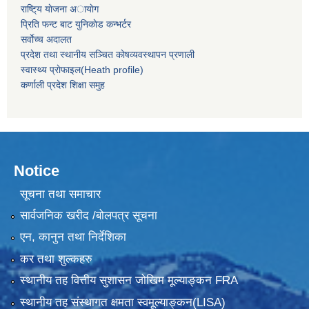
राष्टि्य याेजना अायाेग
प्रिति फन्ट बाट युनिकाेड कन्भर्टर
सर्वाेच्च अदालत
प्रदेश तथा स्थानीय सञ्चित काेषव्यवस्थापन प्रणाली
स्वास्थ्य प्राेफाइल(Heath profile)
कर्णाली प्रदेश शिक्षा समुह
Notice
सूचना तथा समाचार
सार्वजनिक खरीद /बोलपत्र सूचना
एन, कानुन तथा निर्देशिका
कर तथा शुल्कहरु
स्थानीय तह वित्तीय सुशासन जोखिम मूल्याङ्कन FRA
स्थानीय तह संस्थागत क्षमता स्वमूल्याङ्कन(LISA)