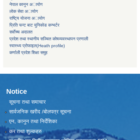
नेपाल कानुन अायाेग
लाेक सेवा अायाेग
राष्टि्य याेजना अायाेग
प्रिति फन्ट बाट युनिकाेड कन्भर्टर
सर्वाेच्च अदालत
प्रदेश तथा स्थानीय सञ्चित काेषव्यवस्थापन प्रणाली
स्वास्थ्य प्राेफाइल(Heath profile)
कर्णाली प्रदेश शिक्षा समुह
Notice
सूचना तथा समाचार
सार्वजनिक खरीद /बोलपत्र सूचना
एन, कानुन तथा निर्देशिका
कर तथा शुल्कहरु